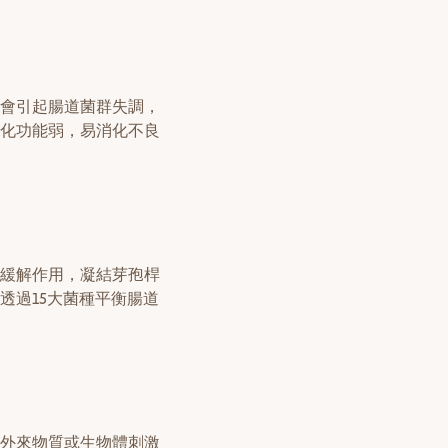
會引起腸道菌群失調，
化功能弱，易消化不良
緩解作用，凝結芽孢桿
透過15大菌種平衡腸道
外來物質或生物體刺激