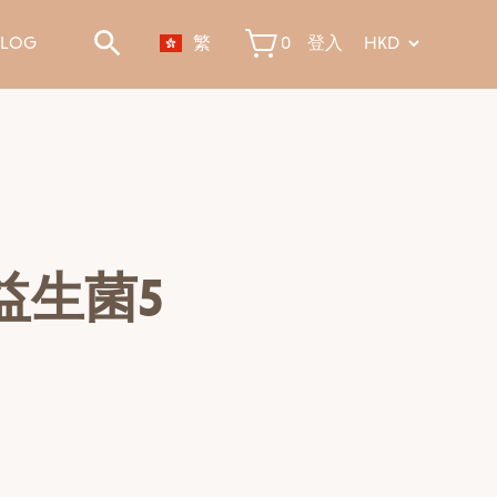
BLOG
繁
0
登入
益生菌5