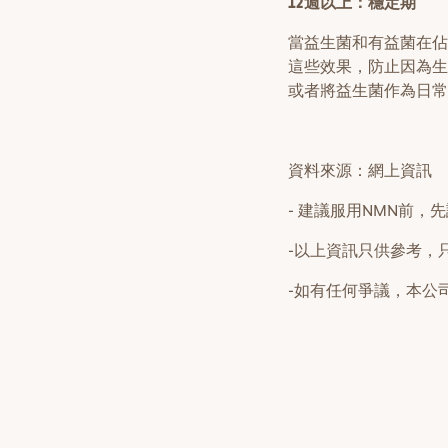
12週以上：穩定期
當益生菌和有益菌在佔
這些效果，防止因為生
或者將益生菌作為日常
資料來源：網上資訊
- 建議服用NMN前，
-以上資訊只供參考，
-如有任何爭議，本公